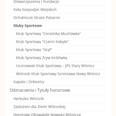
Stowarzyszenia i Fundacje
F
Z
Koła Gospodyń Wiejskich
Ochotnicze Straże Pożarne
C
A
Kluby Sportowe
H
R
Klub Sportowy “Ceramika Muchówka”
R
N
Klub Sportowy “Czarni Kobyle”
O
Klub Sportowy “Gryf”
I
Klub Sportowy Zryw Królówka
N
K
Uczniowski Klub Sportowy – JP2 Stary Wiśnicz
Ó
O
Wiśnicki Klub Sportowy Szreniawa Nowy Wiśnicz
W
B
Kapele i Orkiestry
Odznaczenia i Tytuły honorowe
”
Y
Herkules Wiśnicki
L
Zasłużeni dla Ziemi Wiśnickiej
E
Honorowi Obywatele Nowego Wiśnicza