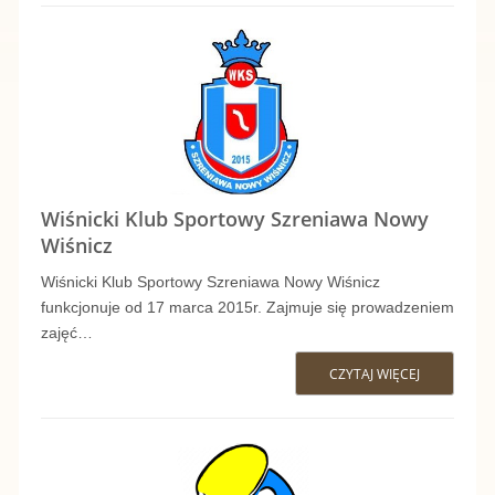
L
U
B
S
P
Wiśnicki Klub Sportowy Szreniawa Nowy
O
Wiśnicz
R
Wiśnicki Klub Sportowy Szreniawa Nowy Wiśnicz
funkcjonuje od 17 marca 2015r. Zajmuje się prowadzeniem
T
zajęć…
O
CZYTAJ WIĘCEJ
W
W
I
Y
Ś
Z