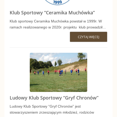
O
O
R
Klub Sportowy “Ceramika Muchówka”
W
Klub sportowy Ceramika Muchówka powstał w 1999r. W
T
S
ramach realizowanego w 2020r. projektu klub prowadził…
O
K
CZYTAJ WIĘCEJ
K
W
I
L
Y
K
U
S
L
B
Z
U
S
R
B
P
E
Ludowy Klub Sportowy “Gryf Chronów”
S
O
N
Ludowy Klub Sportowy “Gryf Chronów” jest
P
R
stowarzyszeniem zrzeszającym młodzież, rodziców
I