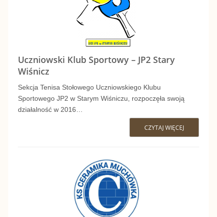
N
R
I
Y
C
W
Uczniowski Klub Sportowy – JP2 Stary
K
Wiśnicz
K
I
Sekcja Tenisa Stołowego Uczniowskiego Klubu
R
Sportowego JP2 w Starym Wiśniczu, rozpoczęła swoją
K
działalność w 2016…
Ó
L
CZYTAJ WIĘCEJ
U
L
U
C
Ó
B
Z
W
S
N
K
P
I
A