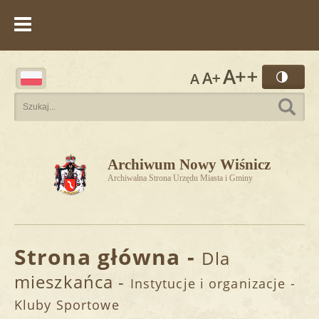
Przejdź do treści
Archiwum Nowy Wiśnicz
      Archiwalna Strona Urzędu Miasta i Gminy   
Strona główna
-
Dla
mieszkańca
-
Instytucje i organizacje
-
Kluby Sportowe