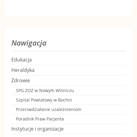
U
K
I
P
A
B
A
C
O
R
S
M
Z
R
Y
P
U
Nawigacja
T
W
O
C
Edukacja
O
I
R
H
Heraldyka
W
Ś
T
Ó
Zdrowie
Y
N
O
W
SPG ZOZ w Nowym Wiśniczu
“
I
W
Szpital Powiatowy w Bochni
K
G
Przeciwdziałanie uzależnieniom
C
Y
A
Poradnik Praw Pacjenta
R
Z
“
”
Instytucje i organizacje
Y
C