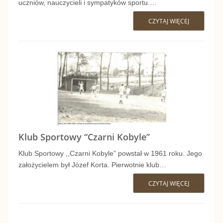
uczniów, nauczycieli i sympatyków sportu.…
O
T
A
CZYTAJ WIĘCEJ
L
R
O
W
U
T
W
A
D
O
Y
N
O
W
“
O
W
Y
C
W
Y
–
E
Klub Sportowy “Czarni Kobyle”
Y
K
J
R
Klub Sportowy ,,Czarni Kobyle” powstał w 1961 roku. Jego
W
L
P
założycielem był Józef Korta. Pierwotnie klub…
A
I
U
2
CZYTAJ WIĘCEJ
K
M
Ś
B
S
L
I
N
S
T